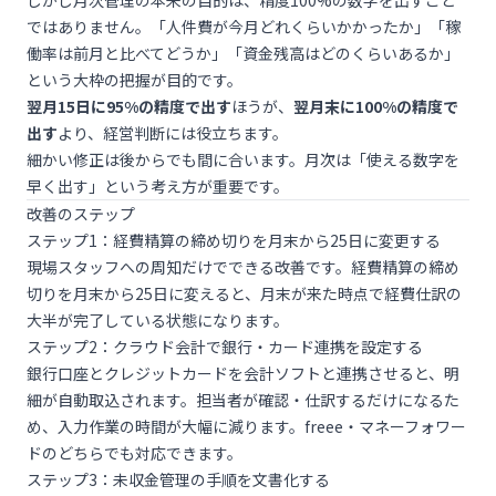
しかし月次管理の本来の目的は、精度100%の数字を出すこと
ではありません。「人件費が今月どれくらいかかったか」「稼
働率は前月と比べてどうか」「資金残高はどのくらいあるか」
という大枠の把握が目的です。
翌月15日に95%の精度で出す
ほうが、
翌月末に100%の精度で
出す
より、経営判断には役立ちます。
細かい修正は後からでも間に合います。月次は「使える数字を
早く出す」という考え方が重要です。
改善のステップ
ステップ1：経費精算の締め切りを月末から25日に変更する
現場スタッフへの周知だけでできる改善です。経費精算の締め
切りを月末から25日に変えると、月末が来た時点で経費仕訳の
大半が完了している状態になります。
ステップ2：クラウド会計で銀行・カード連携を設定する
銀行口座とクレジットカードを会計ソフトと連携させると、明
細が自動取込されます。担当者が確認・仕訳するだけになるた
め、入力作業の時間が大幅に減ります。freee・マネーフォワー
ドのどちらでも対応できます。
ステップ3：未収金管理の手順を文書化する