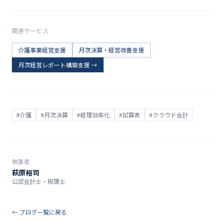
関連サービス
介護事業経営支援
月次決算・経営改善支援
月次経営レポート構築支援
→
#
介護
#
月次決算
#
経理効率化
#
試算表
#
クラウド会計
執筆者
萩原裕司
公認会計士・税理士
← ブログ一覧に戻る