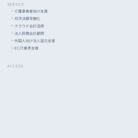
SERVICE
└
介護事業者向け支援
└
月次決算早期化
└
クラウド会計活用
└
法人税務会計顧問
└
外国人向け法人設立支援
└
EC/IT業界支援
ACCESS