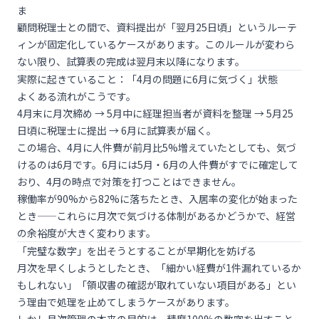
ま
顧問税理士との間で、資料提出が「翌月25日頃」というルーテ
ィンが固定化しているケースがあります。このルールが変わら
ない限り、試算表の完成は翌月末以降になります。
実際に起きていること：「4月の問題に6月に気づく」状態
よくある流れがこうです。
4月末に月次締め → 5月中に経理担当者が資料を整理 → 5月25
日頃に税理士に提出 → 6月に試算表が届く。
この場合、4月に人件費が前月比5%増えていたとしても、気づ
けるのは6月です。6月には5月・6月の人件費がすでに確定して
おり、4月の時点で対策を打つことはできません。
稼働率が90%から82%に落ちたとき、入居率の変化が始まった
とき——これらに月次で気づける体制があるかどうかで、経営
の余裕度が大きく変わります。
「完璧な数字」を出そうとすることが早期化を妨げる
月次を早くしようとしたとき、「細かい経費が1件漏れているか
もしれない」「領収書の確認が取れていない項目がある」とい
う理由で処理を止めてしまうケースがあります。