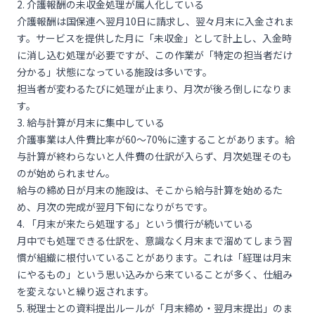
2. 介護報酬の未収金処理が属人化している
介護報酬は国保連へ翌月10日に請求し、翌々月末に入金されま
す。サービスを提供した月に「未収金」として計上し、入金時
に消し込む処理が必要ですが、この作業が「特定の担当者だけ
分かる」状態になっている施設は多いです。
担当者が変わるたびに処理が止まり、月次が後ろ倒しになりま
す。
3. 給与計算が月末に集中している
介護事業は人件費比率が60〜70%に達することがあります。給
与計算が終わらないと人件費の仕訳が入らず、月次処理そのも
のが始められません。
給与の締め日が月末の施設は、そこから給与計算を始めるた
め、月次の完成が翌月下旬になりがちです。
4. 「月末が来たら処理する」という慣行が続いている
月中でも処理できる仕訳を、意識なく月末まで溜めてしまう習
慣が組織に根付いていることがあります。これは「経理は月末
にやるもの」という思い込みから来ていることが多く、仕組み
を変えないと繰り返されます。
5. 税理士との資料提出ルールが「月末締め・翌月末提出」のま