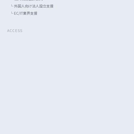
└
外国人向け法人設立支援
└
EC/IT業界支援
ACCESS