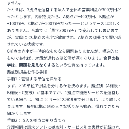
ません。
たとえば、3拠点を運営する法人で全体の営業利益が300万円だ
ったとします。内訳を見たら、A拠点が+400万円、B拠点が
+100万円、C拠点が−200万円だった——というケースは珍しく
ありません。合算では「黒字300万円」で安心してしまいます
が、実際にはC拠点の赤字が放置され、A拠点の頑張りで覆い隠
されている状態です。
C拠点の赤字が一時的なものなら問題ありませんが、構造的な
ものであれば、対策が遅れるほど傷が深くなります。
合算の数
字は、問題を見えなくする
という性質を持っています。
拠点別損益を作る手順
手順1：管理する単位を決める
まず、どの単位で損益を分けるかを決めます。拠点別（A施設・
B施設・C施設）が基本ですが、1拠点で複数サービスを運営し
ている場合は、拠点 × サービス種別まで分けると、より詳しく
見えます。最初は拠点別の大きな括りから始め、慣れてきたら
細かくします。
手順2：収入を拠点に割り当てる
介護報酬は請求ソフトに拠点別・サービス別の実績が記録され