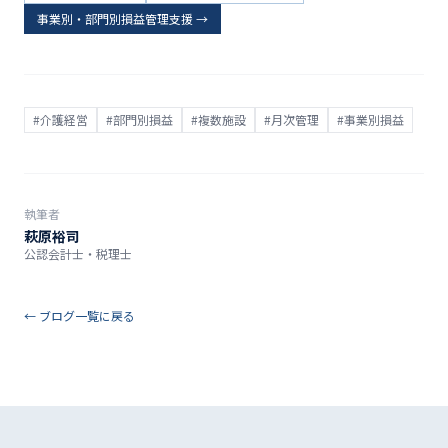
事業別・部門別損益管理支援
→
#
介護経営
#
部門別損益
#
複数施設
#
月次管理
#
事業別損益
執筆者
萩原裕司
公認会計士・税理士
← ブログ一覧に戻る