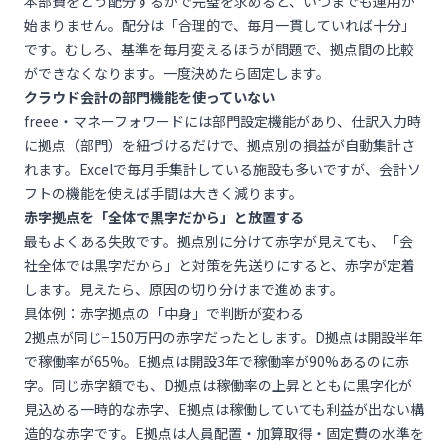
本部費をどう配分するかで完璧を求めると、いつまでも運用が
始まりません。配分は「合理的で、毎月一貫していれば十分」
です。むしろ、基準を毎月変えるほうが問題で、拠点間の比較
ができなくなります。一度決めたら固定します。
クラウド会計の部門機能を使っていない
freee・マネーフォワードには部門設定機能があり、仕訳入力時
に拠点（部門）を紐づけるだけで、拠点別の損益が自動集計さ
れます。Excelで毎月手集計している施設も多いですが、会計ソ
フトの機能を使えば手間は大きく減ります。
赤字拠点を「全体で黒字だから」と放置する
最もよくある失敗です。拠点別に分けて赤字が見えても、「会
社全体では黒字だから」と対策を先送りにすると、赤字が定着
します。見えたら、原因の切り分けまで進めます。
具体例：赤字拠点の「中身」で判断が変わる
2拠点が同じ−150万円の赤字だったとします。D拠点は開設半年
で稼働率が65%。E拠点は開設3年で稼働率が90%あるのに赤
字。同じ赤字額でも、D拠点は稼働率の上昇とともに黒字化が
見込める一時的な赤字、E拠点は稼働していても利益が出ない構
造的な赤字です。E拠点は人員配置・加算取得・固定費の水準を