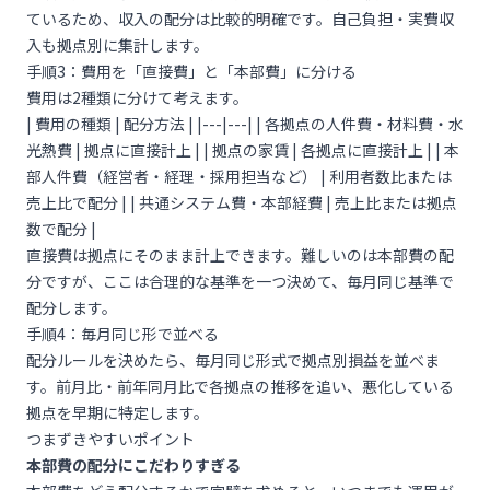
ているため、収入の配分は比較的明確です。自己負担・実費収
入も拠点別に集計します。
手順3：費用を「直接費」と「本部費」に分ける
費用は2種類に分けて考えます。
| 費用の種類 | 配分方法 | |---|---| | 各拠点の人件費・材料費・水
光熱費 | 拠点に直接計上 | | 拠点の家賃 | 各拠点に直接計上 | | 本
部人件費（経営者・経理・採用担当など） | 利用者数比または
売上比で配分 | | 共通システム費・本部経費 | 売上比または拠点
数で配分 |
直接費は拠点にそのまま計上できます。難しいのは本部費の配
分ですが、ここは合理的な基準を一つ決めて、毎月同じ基準で
配分します。
手順4：毎月同じ形で並べる
配分ルールを決めたら、毎月同じ形式で拠点別損益を並べま
す。前月比・前年同月比で各拠点の推移を追い、悪化している
拠点を早期に特定します。
つまずきやすいポイント
本部費の配分にこだわりすぎる