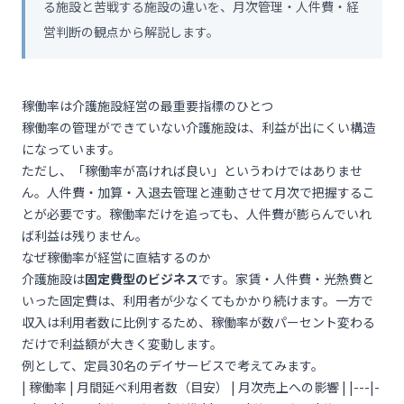
る施設と苦戦する施設の違いを、月次管理・人件費・経
営判断の観点から解説します。
稼働率は介護施設経営の最重要指標のひとつ
稼働率の管理ができていない介護施設は、利益が出にくい構造
になっています。
ただし、「稼働率が高ければ良い」というわけではありませ
ん。人件費・加算・入退去管理と連動させて月次で把握するこ
とが必要です。稼働率だけを追っても、人件費が膨らんでいれ
ば利益は残りません。
なぜ稼働率が経営に直結するのか
介護施設は
固定費型のビジネス
です。家賃・人件費・光熱費と
いった固定費は、利用者が少なくてもかかり続けます。一方で
収入は利用者数に比例するため、稼働率が数パーセント変わる
だけで利益額が大きく変動します。
例として、定員30名のデイサービスで考えてみます。
| 稼働率 | 月間延べ利用者数（目安） | 月次売上への影響 | |---|-