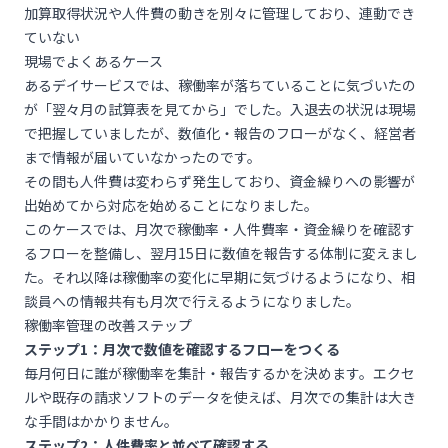
加算取得状況や人件費の動きを別々に管理しており、連動でき
ていない
現場でよくあるケース
あるデイサービスでは、稼働率が落ちていることに気づいたの
が「翌々月の試算表を見てから」でした。入退去の状況は現場
で把握していましたが、数値化・報告のフローがなく、経営者
まで情報が届いていなかったのです。
その間も人件費は変わらず発生しており、資金繰りへの影響が
出始めてから対応を始めることになりました。
このケースでは、月次で稼働率・人件費率・資金繰りを確認す
るフローを整備し、翌月15日に数値を報告する体制に変えまし
た。それ以降は稼働率の変化に早期に気づけるようになり、相
談員への情報共有も月次で行えるようになりました。
稼働率管理の改善ステップ
ステップ1：月次で数値を確認するフローをつくる
毎月何日に誰が稼働率を集計・報告するかを決めます。エクセ
ルや既存の請求ソフトのデータを使えば、月次での集計は大き
な手間はかかりません。
ステップ2：人件費率と並べて確認する