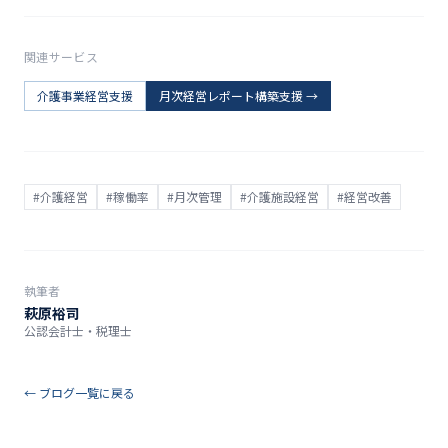
関連サービス
介護事業経営支援
月次経営レポート構築支援
→
#
介護経営
#
稼働率
#
月次管理
#
介護施設経営
#
経営改善
執筆者
萩原裕司
公認会計士・税理士
← ブログ一覧に戻る