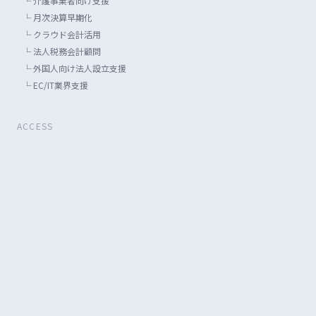
└
介護事業者向け支援
└
月次決算早期化
└
クラウド会計活用
└
法人税務会計顧問
└
外国人向け法人設立支援
└
EC/IT業界支援
ACCESS