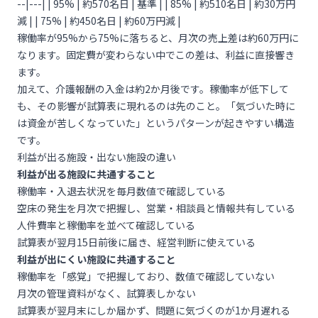
--|---| | 95% | 約570名日 | 基準 | | 85% | 約510名日 | 約30万円
減 | | 75% | 約450名日 | 約60万円減 |
稼働率が95%から75%に落ちると、月次の売上差は約60万円に
なります。固定費が変わらない中でこの差は、利益に直接響き
ます。
加えて、介護報酬の入金は約2か月後です。稼働率が低下して
も、その影響が試算表に現れるのは先のこと。「気づいた時に
は資金が苦しくなっていた」というパターンが起きやすい構造
です。
利益が出る施設・出ない施設の違い
利益が出る施設に共通すること
稼働率・入退去状況を毎月数値で確認している
空床の発生を月次で把握し、営業・相談員と情報共有している
人件費率と稼働率を並べて確認している
試算表が翌月15日前後に届き、経営判断に使えている
利益が出にくい施設に共通すること
稼働率を「感覚」で把握しており、数値で確認していない
月次の管理資料がなく、試算表しかない
試算表が翌月末にしか届かず、問題に気づくのが1か月遅れる