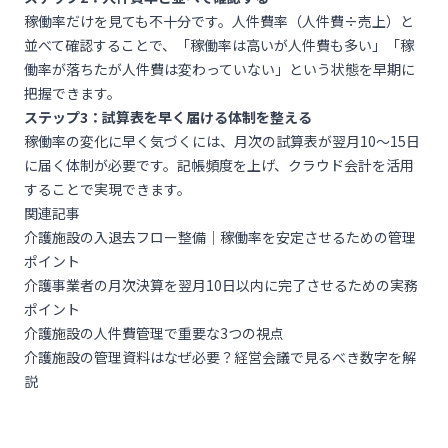
稼働率だけを見ても不十分です。人件費率（人件費÷売上）と
並べて確認することで、「稼働率は高いが人件費も多い」「稼
働率が落ちたが人件費は変わっていない」という状態を早期に
把握できます。
ステップ3：試算表を早く届ける体制を整える
稼働率の変化に早く気づくには、月次の試算表が翌月10〜15日
に届く体制が必要です。記帳頻度を上げ、クラウド会計を活用
することで実現できます。
関連記事
介護施設の入退去フロー整備｜稼働率を安定させるための管理
ポイント
介護事業者の月次決算を翌月10日以内に完了させるための実務
ポイント
介護施設の人件費管理で重要な3つの視点
介護施設の管理資料はなぜ必要？経営会議で見るべき数字を解
説