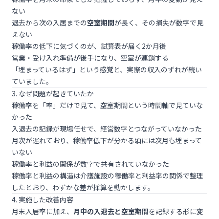
ない
退去から次の入居までの
空室期間
が長く、その損失が数字で見
えない
稼働率の低下に気づくのが、試算表が届く2か月後
営業・受け入れ準備が後手になり、空室が連鎖する
「埋まっているはず」という感覚と、実際の収入のずれが続い
ていました。
3. なぜ問題が起きていたか
稼働率を「率」だけで見て、空室期間という時間軸で見ていな
かった
入退去の記録が現場任せで、経営数字とつながっていなかった
月次が遅れており、稼働率低下が分かる頃には次月も埋まって
いない
稼働率と利益の関係が数字で共有されていなかった
稼働率と利益の構造は
介護施設の稼働率と利益率の関係
で整理
したとおり、わずかな差が採算を動かします。
4. 実施した改善内容
月末入居率に加え、
月中の入退去と空室期間
を記録する形に変