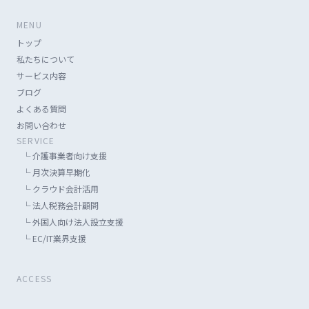
MENU
トップ
私たちについて
サービス内容
ブログ
よくある質問
お問い合わせ
SERVICE
└
介護事業者向け支援
└
月次決算早期化
└
クラウド会計活用
└
法人税務会計顧問
└
外国人向け法人設立支援
└
EC/IT業界支援
ACCESS