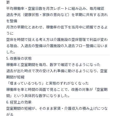
更
平均稼働率・空室日数を月次レポートに組み込み、毎月確認
退去予兆（健康状態・家族の意向など）を早期に共有する流れ
を整備
月次の早期化とあわせ、稼働率の低下を当月中に把握できるよ
うに
空床を時間で捉える考え方は
介護施設の空床管理で利益が変わ
る理由
、入退去の整備は
介護施設の入退去フロー整備
に沿いま
した。
5. 改善後の状態
稼働率と空室期間を毎月、数字で確認できるようになった
退去が出た時点で次の受け入れ準備に動けるようになり、空室
期間が短縮
「埋まっているつもり」と実態のずれがなくなった
稼働率を率と時間の両面で見ることで、改善の対象が「空室期
間」という具体的な数字になりました。
6. 経営上の効果
空室期間の短縮が、そのまま家賃・介護収入の積み上げにつな
がる