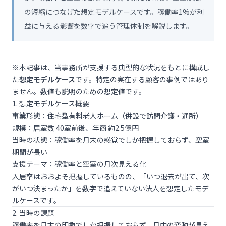
の短縮につなげた想定モデルケースです。稼働率1%が利
益に与える影響を数字で追う管理体制を解説します。
※本記事は、当事務所が支援する典型的な状況をもとに構成し
た
想定モデルケース
です。特定の実在する顧客の事例ではあり
ません。数値も説明のための想定値です。
1. 想定モデルケース概要
事業形態：住宅型有料老人ホーム（併設で訪問介護・通所）
規模：居室数 40室前後、年商 約2.5億円
当時の状態：稼働率を月末の感覚でしか把握しておらず、空室
期間が長い
支援テーマ：稼働率と空室の月次見える化
入居率はおおよそ把握しているものの、「いつ退去が出て、次
がいつ決まったか」を数字で追えていない法人を想定したモデ
ルケースです。
2. 当時の課題
稼働率を月末の印象でしか把握しておらず、月中の変動が見え