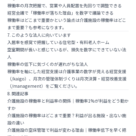
稼働率の月次把握で、営業や人員配置を先回りで調整できる
経営会議で「稼働率が落ちた理由」を数字で議論できる
稼働率はどこまで重要かという論点は
介護施設の稼働率はどこ
まで重要？
も参考になります。
7. このような法人に向いています
入居率を感覚で把握している住宅型・有料老人ホーム
空室期間が長いと感じているが、損失を数字にできていない法
人
稼働率の低下に気づくのが遅れがちな法人
稼働率を軸にした経営支援は
介護事業の数字が見える経営支援
（/kaigo）
、月次の管理体制づくりは
月次決算・経営改善支援
（/management）
をご覧ください。
8. 関連記事
介護施設の稼働率と利益率の関係｜稼働率1%が利益をどう動か
すか
介護施設の稼働率はどこまで重要？利益が出る施設・出ない施
設の違い
介護施設の空床管理で利益が変わる理由｜稼働率低下を早く把