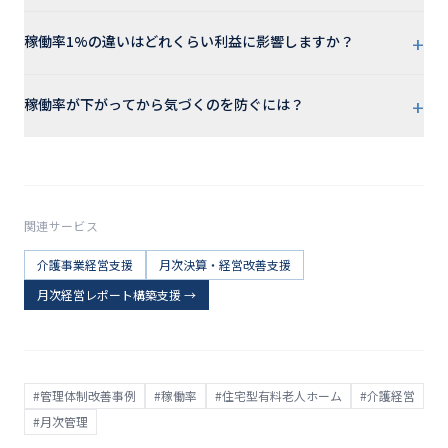
+
稼働率1%の違いはどれくらい利益に影響しますか？
+
稼働率が下がってから気づくのを防ぐには？
関連サービス
介護事業経営支援
月次決算・経営改善支援
月次経営レポート構築支援
→
#
管理体制改善事例
#
稼働率
#
住宅型有料老人ホーム
#
介護経営
#
月次管理